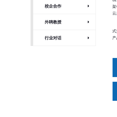
校企合作
架
云
外聘教授
式
行业对话
产