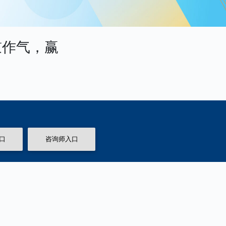
鼓作气，赢
口
咨询师入口