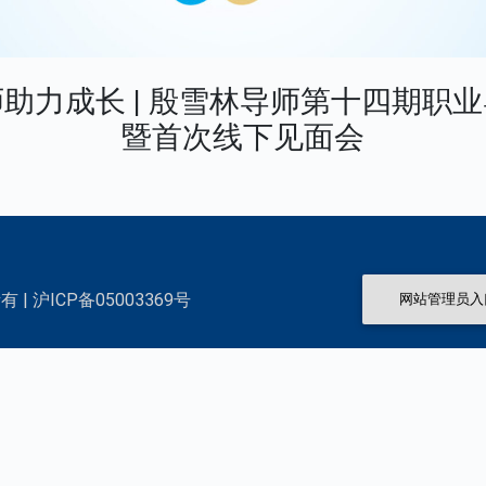
助力成长 | 殷雪林导师第十四期职
暨首次线下见面会
 | 沪ICP备05003369号
网站管理员入