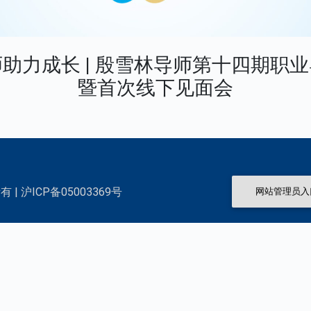
助力成长 | 殷雪林导师第十四期职
暨首次线下见面会
 | 沪ICP备05003369号
网站管理员入