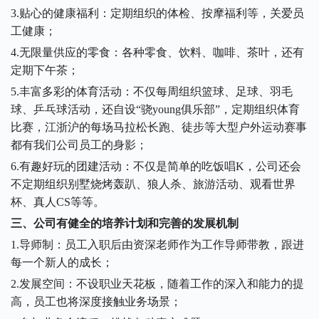
3
.贴心的健康福利：定期组织的体检、按摩福利等，关爱员
工健康；
4
.无限量供应的零食：各种零食、饮料、咖啡、茶叶，还有
定期下午茶；
5
.丰富多彩的体育活动：不仅每周组织篮球、足球、羽毛
球、乒乓球活动，还自设“骁young俱乐部”，定期组织体育
比赛，江浙沪的每场马拉松长跑、徒步等大型户外运动赛事
都有我们公司员工的身影；
6
.有趣好玩的团建活动：不仅是简单的吃饭唱K，公司还会
不定期组织别墅烧烤轰趴、狼人杀、旅游活动、观看世界
杯、真人CS等等。
三、
公司有健全的培养计划和完善的发展机制
1
.导师制：员工入职后由资深老师作为工作导师带教，跟进
每一个新人的成长；
2
.发展空间：不设职业天花板，随着工作的深入和能力的提
高，
员工也将深度接触业务场景；