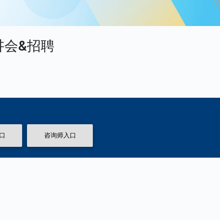
讲会&招聘
）
口
咨询师入口