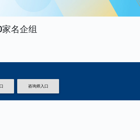
80家名企组
！
口
咨询师入口