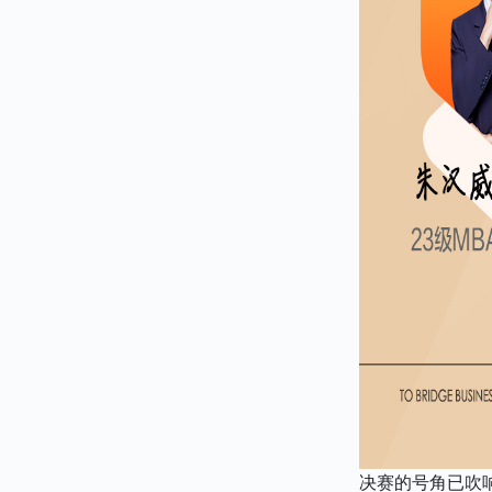
决赛的号角已吹