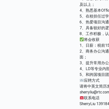
及以上；
4、熟悉基本Offic
5、在校担任过
6、热爱项目沟
7、具备较好的
8、工作积极，
将会收获
1、日薪：税前15
2、商务办公沟
面；
3、提升常用办公软件
4、LD等专业内
5、和跨国项目
应聘方式
请将中英文简历
sherryliu@rtc.co
联系电话
SherryLiu 13