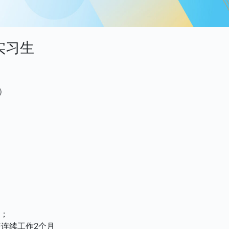
实习生
）
先；
连续工作2个月