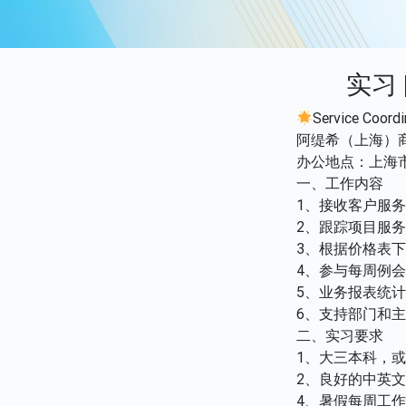
实习
Service C
阿缇希（上海）
办公地点：上海市
一、工作内容
1、接收客户服
2、跟踪项目服
3、根据价格表
4、参与每周例
5、业务报表统
6、支持部门和
二、实习要求
1、大三本科，
2、良好的中英
4、暑假每周工