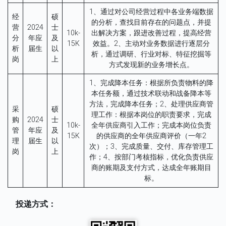
1、通过对公司经营过程中各业务端数据
经
硕
的分析，查找目前存在的问题点，并提
营
2024
士
10k-
出解决方案，跟进改善过程，提高经营
分
年应
及
15K
效益。2、主动对业务数据进行逐层分
析
届生
以
析，通过调研、行业对标、特征挖掘等
岗
上
方式发现新的业务增长点。
1、完成降本任务：根据所负责物料的降
本任务额，通过技术联动和战备降本等
方法，完成降本任务；2、处理供应商管
采
硕
理工作：根据本岗位的职责要求，完成
购
2024
士
10k-
全年供应商引入工作；完成本岗位负责
管
年应
及
15K
的供应商的全年供应商评价（一年2
理
届生
以
次）；3、完成质量、交付、库存管理工
岗
上
作；4、按部门考核指标，优化负责供应
商的账期及支付方式，达成全年账期目
标。
投递方式
：