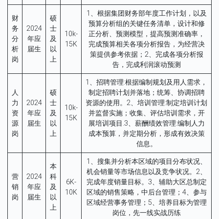
1、根据集团财务部年度工作计划，以及
财
硕
预算分析组的关键任务清单，设计和修
务
2024
士
10k-
正分析、预测模型，提高预测准确率，
分
年应
及
15K
完成预算相关各项分析报告，为经营决
析
届生
以
策提供参考依据；2、完成各项分析报
岗
上
告，完成利润滚动预测
1、招聘管理:根据编制规划及用人需求，
人
硕
制定招聘计划并落地；统筹、协调招聘
力
2024
士
资源的使用。2、培训管理:制定培训计划
10k-
资
年应
及
并监督实施；收集、评估培训需求，开
15K
源
届生
以
展培训项目.3、薪酬绩效管理:编制人力
岗
上
成本预算，并定期分析，形成有效决策
信息。
1、搜集并分析本区域的项目分布状况、
本
机会销量等市场信息以及竞争状况。2、
营
2024
科
6K-
完成年度销量目标。3、辅助大区总制定
销
年应
及
10K
区域的销售策略，中后台管理；4、参与
岗
届生
以
区域经营事务管理；5、培养目标为管理
上
岗位，先一线实战历练