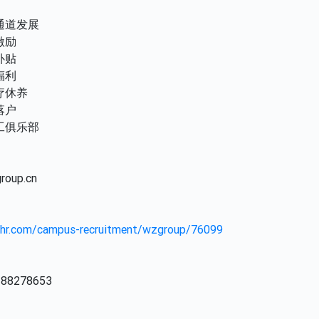
通道发展
激励
补贴
福利
疗休养
落户
工俱乐部
roup.cn
ahr.com/campus-recruitment/wzgroup/76099
8278653