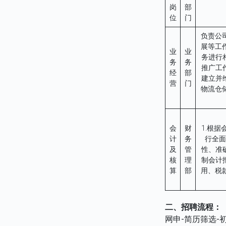
岗
部
位
门
负责公
展等工
业
业
务进行
务
务
推广工
经
部
建立并
营
门
物流仓
会
财
1.根
计
务
行全面
及
管
性、准
核
理
制会计
算
部
用、税
二、招聘流程：
网申-简历筛选-