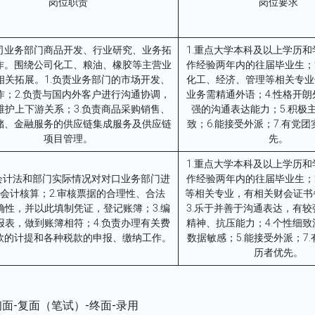
岗位职责
岗位要求
司业务部门商品开发、行业研究、业务拓
1.重点大学本科及以上学历
作。围绕公司化工、粮油、橡胶等主营业
作经验两年内的往届毕业生；
相关拓展。1.负责业务部门的市场开发、
化工、经济、管理等相关专业
作；2.负责与国内外客户进行沟通协调，
业务需精通外语；4.性格开
维护上下游关系；3.负责商品采购销售、
强的沟通表达能力；5.积极
储、金融服务的供应链集成服务及供应链
致；6.能接受外派；7.有党
项目管理。
先。
1.重点大学本科及以上学历
据会计法和部门实际情况对对口业务部门进
作经验两年内的往届毕业生；
会计核算；2.审核票据的合理性、合法
等相关专业，有相关财会证书
确性，并以此填制凭证，登记账簿；3.编
3.乐于并善于沟通表达，有
报表，做到账簿相符；4.负责办理有关费
精神、抗压能力；4.个性细
款的计提和各种税款的申报、缴纳工作。
数据敏感；5.能接受外派；7
历者优先。
初面-复面（笔试）-终面-录用