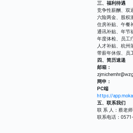
三、福利待遇
竞争性薪酬、双
六险两金、股权
住房补贴、午餐
通讯补贴、年节
年度体检、员工
人才补贴、杭州
带薪年休假、员
四、简历速递
邮箱：
zjmichemhr@wzg
网申：
PC
端
https://app.mok
五、联系我们
联 系 人：蔡老师
联系电话：0571-8