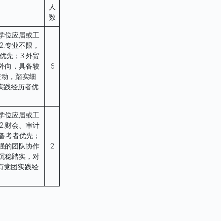
人
数
和学位应届或工
2.专业不限，
优先；3.外贸
朗外向，具备较
6
主动，踏实细
团实践经历者优
和学位应届或工
2.财会、审计
备考者优先；
较强的团队协作
2
致沉稳踏实，对
.有党团实践经