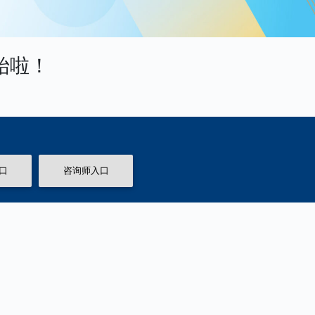
始啦！
口
咨询师入口