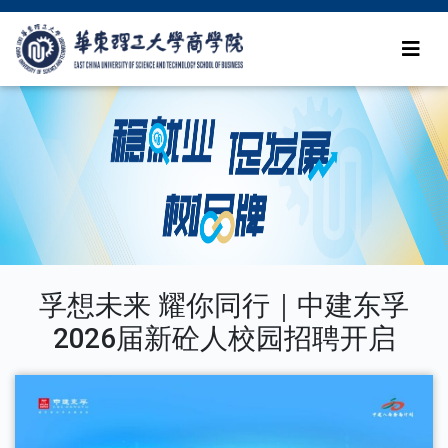
孚想未来 耀你同行｜中建东孚
2026届新砼人校园招聘开启