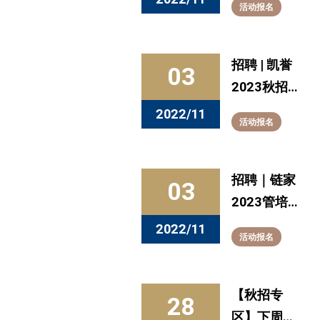
活动报名
生项目（11
月10日15：
00 – 17：
招聘 | 凯誉
03
00）
2023秋招
正式启动啦
2022/11
活动报名
招聘｜链家
03
2023管培
生校园招聘
2022/11
活动报名
正式启航！
【秋招专
28
区】下周宣