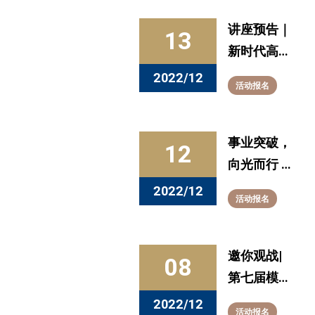
（12.10-
12.16）
讲座预告｜
13
新时代高校
生涯教育质
2022/12
活动报名
量提升方法
与路径探索
事业突破，
12
向光而行 ：
第十四期
2022/12
活动报名
MBA&MEM
职业导师项
目启动
邀你观战|
08
第七届模拟
求职大赛决
2022/12
活动报名