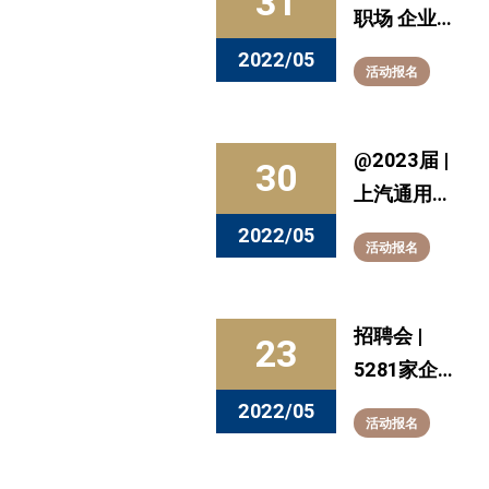
31
职场 企业直
播系列活
2022/05
活动报名
动】5月31
日14点云端
走近辉瑞，
@2023届 |
30
探索医药新
上汽通用汽
机遇！
车2023届
2022/05
活动报名
暑期实习生
招聘火热开
启
招聘会 |
23
5281家企
业！“千校
2022/05
活动报名
万岗 ”高校
毕业生网络