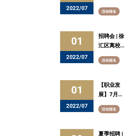
理工大学
2022/07
活动报名
2022届毕
业生系列招
聘活动
招聘会 | 徐
01
汇区离校未
就业人才空
2022/07
活动报名
中双选会
【职业发
01
展】7月活
动预告：职
2022/07
活动报名
业规划 ，知
无不言
夏季招聘 |