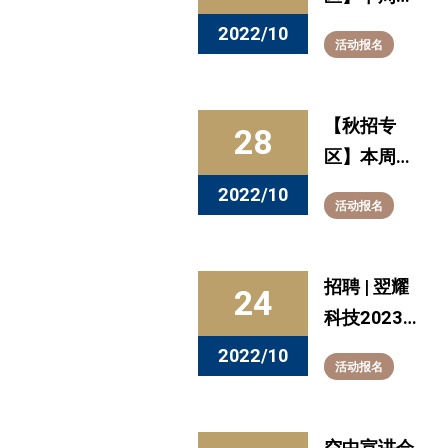
讲 （10.31-
2022/10
活动报名
11.4）
【秋招专
28
区】本周发
布的全职信
2022/10
活动报名
息看这里
（10.21-
10.27）
招聘 | 翌耀
24
科技2023
校园招聘正
2022/10
活动报名
式启动
空中宣讲会