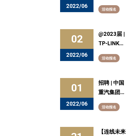
动预告：职
2022/06
活动报名
场之路不孤
单，行业大
咖来支招
@2023届 |
02
TP-LINK
2023届提
2022/06
活动报名
前批校园招
聘正式启
动！
招聘 | 中国
01
重汽集团博
士及博士后
2022/06
活动报名
招聘简章
【连线未来