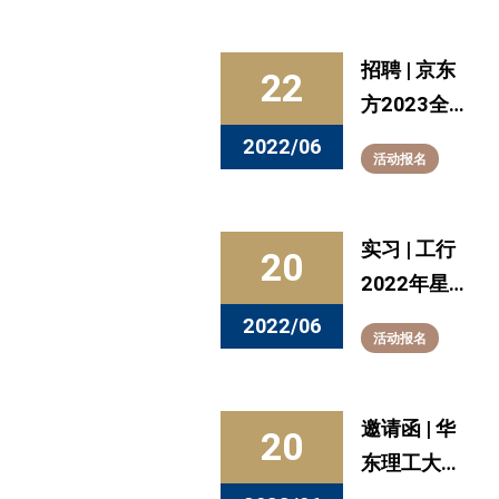
全面质量管
理，实现组
招聘 | 京东
22
织经营成功
方2023全
球校招夏季
2022/06
活动报名
研发专场正
式启动！
实习 | 工行
20
2022年星
令营暑期实
2022/06
活动报名
习正式启
动！
邀请函 | 华
20
东理工大学
2022届离