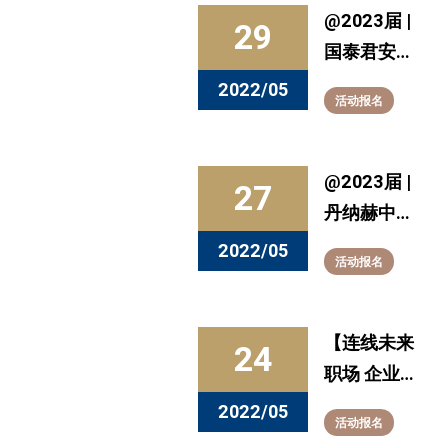
招聘会华东
@2023届 |
29
理工大学站
国泰君安
来了！
「数字化人
2022/05
活动报名
才专场」
2023届春
季校园招聘
@2023届 |
27
现已火热启
丹纳赫中国
动！
实习生招
2022/05
活动报名
聘！
【连线未来
24
职场 企业直
播系列活
2022/05
活动报名
动】5月24