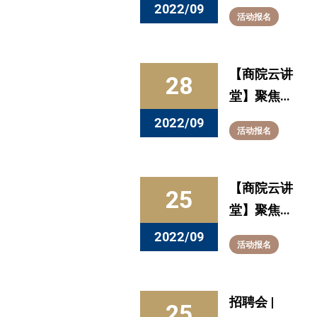
工大学
2022/09
活动报名
2023届首
场综合招聘
会
【商院云讲
28
堂】聚焦人
工智能时代
2022/09
活动报名
下的艺术商
业思维！明
晚8点与专
【商院云讲
25
家相约直播
堂】聚焦人
间
工智能时代
2022/09
活动报名
下的艺术商
业思维！9
月29日与专
招聘会 |
25