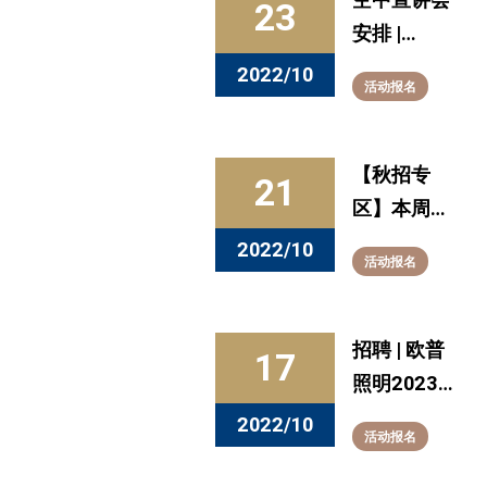
23
安排 |
10.24-
2022/10
活动报名
10.28
【秋招专
21
区】本周发
布的全职信
2022/10
活动报名
息看这里
（10.13-
10.20）
招聘 | 欧普
17
照明2023
届校园招聘
2022/10
活动报名
全球启动