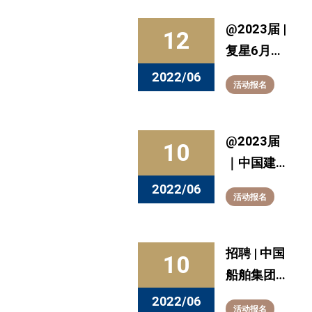
聘来啦
@2023届 |
12
复星6月实
习岗位大公
2022/06
活动报名
开！投资，
产业运营，
战略......速
@2023届
10
速递出简历
｜中国建设
银行2022
2022/06
活动报名
年度暑期实
习生招聘正
式启动！
招聘 | 中国
10
船舶集团第
七〇四研究
2022/06
活动报名