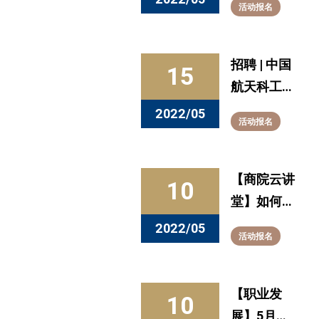
活动报名
行中
动】5月17
日14点听一
场“链家”脱
招聘 | 中国
15
口秀，get
航天科工集
职场新思
团智能科技
2022/05
活动报名
路！
研究院
【商院云讲
10
堂】如何进
行科学与技
2022/05
活动报名
术创新？今
晚7点，与
霍尼韦尔特
【职业发
10
性材料和技
展】5月活