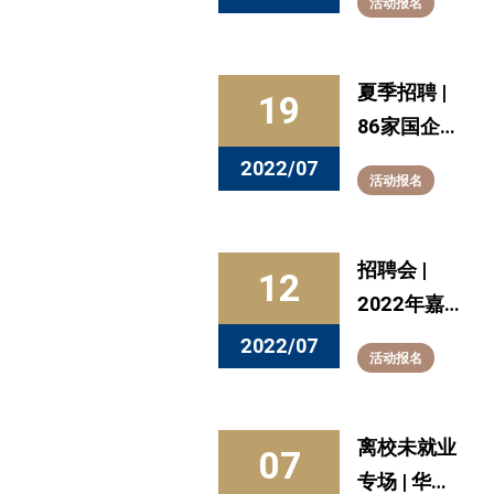
活动报名
T型人才的
育成史——
从德语翻译
夏季招聘 |
19
到五百强企
86家国企，
业中国总裁
2407个用
2022/07
活动报名
人需求，上
海“国资骐
骥”夏季招
招聘会 |
12
聘活动来
2022年嘉
啦！
定区区属国
2022/07
活动报名
有企业夏季
专场招聘会
离校未就业
07
专场 | 华东