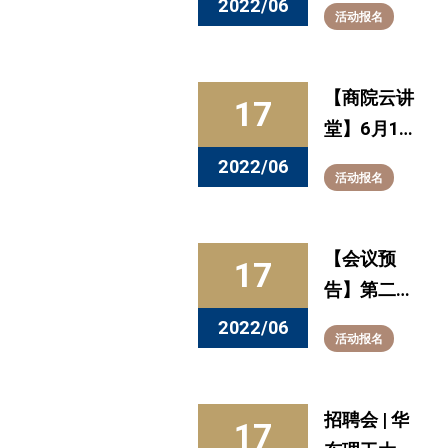
2022/06
活动报名
校未就业毕
业生专场招
聘会
【商院云讲
17
堂】6月17
日晚8点，
2022/06
活动报名
听专家解读
科技成果转
化与知识产
【会议预
17
权保护
告】第二届
“数字经济
2022/06
活动报名
下的合同与
治理”研讨
会
招聘会 | 华
17