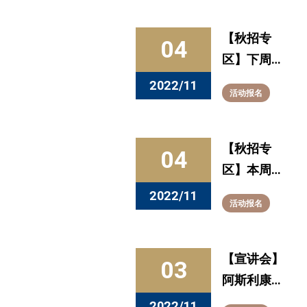
毕业生线上
招聘活动
【秋招专
04
区】下周宣
讲 （11.7-
2022/11
活动报名
11.11）
【秋招专
04
区】本周发
布的全职信
2022/11
活动报名
息看这里
（10.21-
10.27）
【宣讲会】
03
阿斯利康试
翼计划实习
2022/11