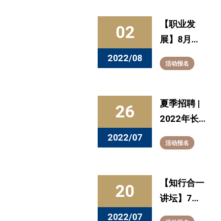
育成史——
从德语翻译
【职业发
02
到五百强企
展】8月活
业中国总裁
动预告：暑
2022/08
活动报名
期持续充
电，把握职
业机遇
夏季招聘 |
26
2022年长
三角高校毕
2022/07
活动报名
业生暑期就
业冲刺行动
江苏省专场
【知行合一
20
讲坛】7月
20日预告：
2022/07