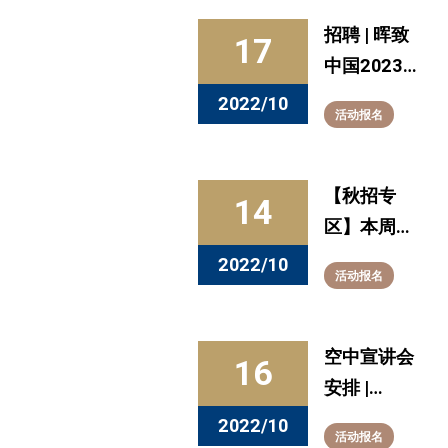
招聘 | 晖致
17
中国2023
秋招正式启
2022/10
活动报名
动！
【秋招专
14
区】本周发
布的全职信
2022/10
活动报名
息看这里
（10.8-
10.13）
空中宣讲会
16
安排 |
10.17-
2022/10
活动报名