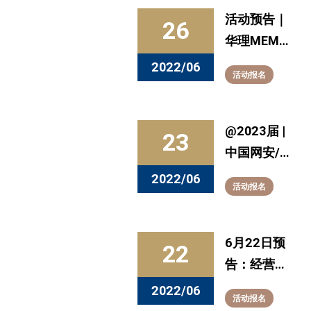
活动预告｜
26
华理MEM
Busi-Tech
2022/06
活动报名
行业沙龙：
“云”生万物
“智”联未来
@2023届 |
23
中国网安/
三十所
2022/06
活动报名
2023届校
招提前批开
始啦！
6月22日预
22
告：经营致
胜、质量为
2022/06
活动报名
本—— 践行