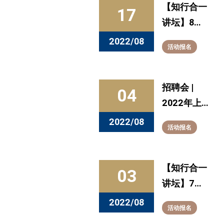
入学导向
【知行合一
17
讲坛】8月
17日预告：
2022/08
活动报名
生命不息，
折腾不止
招聘会 |
04
2022年上
海市夏季高
2022/08
活动报名
层次人才
（硕博专
场）招聘会
【知行合一
03
等你来参
讲坛】7月
加！
20日预告：
2022/08
活动报名
T型人才的