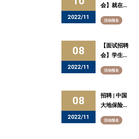
10
会】就在明
天！金融行
2022/11
活动报名
业专场等你
来“聘”
【面试招聘
08
会】学生邀
请函 | 华东
2022/11
活动报名
理工大学商
学院2023
届毕业生线
招聘 | 中国
08
上招聘会
大地保险
2023届校
2022/11
活动报名
园招聘正式
启动