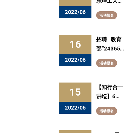
东理工大学
生物医药类
2022/06
活动报名
专场网络招
聘会
招聘 | 教育
16
部“24365
校园招聘服
2022/06
活动报名
务”上海专
场招聘活动
通知
【知行合一
15
讲坛】6月
15日预告：
2022/06
活动报名
商务谈判