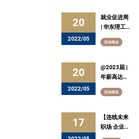
日14点带你
“接入”海康
就业促进周
20
威视，开启
| 华东理工
“万物互联”
大学2022
2022/05
活动报名
新时代！
届毕业生
“百日冲刺”
网络招聘会
@2023届 |
20
暨2023届
年薪高达40
实习生招聘
万！三环集
2022/05
活动报名
会
团2023届
提前批校园
招聘（华东
【连线未来
17
理工大学专
职场 企业直
场）火热进
播系列活
2022/05