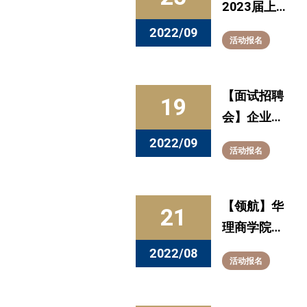
家相约直播
2023届上
间
海高校毕业
2022/09
活动报名
生金融专场
直播面试招
聘会正式启
【面试招聘
19
动
会】企业邀
请函 | 华东
2022/09
活动报名
理工大学
2023届毕
业生系列招
【领航】华
21
聘活动-重
理商学院
点单位专场
2022级专
2022/08
活动报名
业学位研究
生职业发展