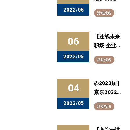
术集团亚太
动预告：聆
2022/05
活动报名
区副总裁周
听行业精英
麓波相约直
分享新经
播间
验，实现名
【连线未来
06
师大家触
职场 企业直
“屏”可及
播系列活
2022/05
活动报名
动】5月10
日14点让我
们一起顺
@2023届 |
04
“丰”奔跑，
京东2022
纵横天地
暑期实习生
2022/05
活动报名
间！
招聘全面启
动！
【商院云讲