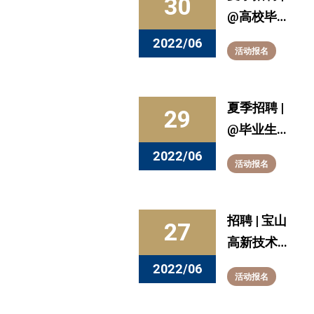
30
@高校毕业
生，夏季招
2022/06
活动报名
聘火热进行
中，国资央
企等你投
夏季招聘 |
29
递！
@毕业生，
华东理工大
2022/06
活动报名
学2022年
毕业生线上
就业冲刺系
招聘 | 宝山
27
列活动（港
高新技术产
澳台侨企业
业园区企业
2022/06
活动报名
专场）
招聘专场