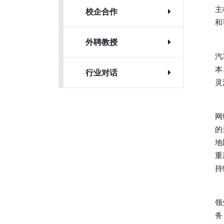
主
校企合作
和
外聘教授
汽
本
行业对话
灵
网
的
地
重
持
领
务