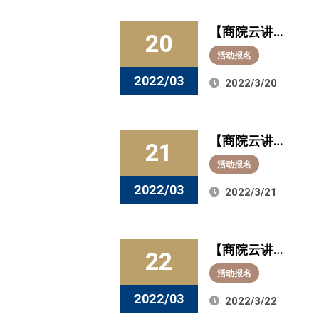
晚7点与杨桂菊
【商院云讲
教授相约直播
20
堂】分享感
间
活动报名
悟，助力成
2022/03
2022/3/20
才！今晚7点，
与均瑶集团总
【商院云讲
裁王均豪相约
21
堂】聚焦“碳达
直播间
活动报名
峰与碳中和目
2022/03
2022/3/21
标下中国产业
结构与能源结
【商院云讲
构调整”！今晚
22
堂】人生规
7点与于立宏教
活动报名
划，要问西东
授相约直播间
2022/03
2022/3/22
——生涯规划你