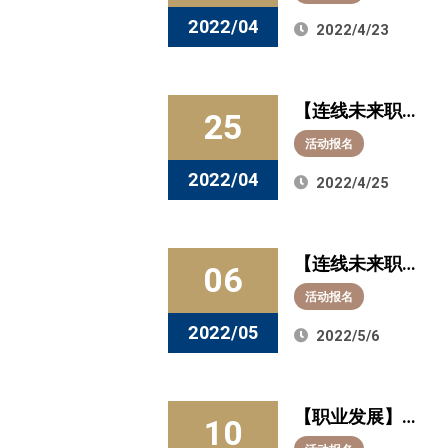
列活动】4月26
链！
2022/04
2022/4/23
日14点云端开
启蔚来“驾驶
【连线未来职
舱”，感受科技
25
场 企业直播系
创造的无限愉
活动报名
列活动】4月26
悦！
2022/04
2022/4/25
日15点30与延
锋在线“交互”，
【连线未来职
发掘汽车零部
06
场 企业直播系
件行业黄金契
活动报名
列活动】5月10
机！
2022/05
2022/5/6
日14点让我们
一起顺“丰”奔
【职业发展】5
跑，纵横天地
10
月活动预告：