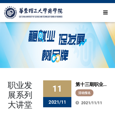
职业发
第十三期职业
11
导师项目启
展系列
活动报名
动：以职场大
2021/11
大讲堂
2021/11/11
咖为师，为成