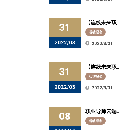
势”！今晚7
点，与欧普照
【连线未来职
明副总裁黄迪
31
场 企业直播系
相约直播间
活动报名
列活动】如何
2022/03
2022/3/31
稳稳接住化工
巨头阿克苏诺
【连线未来职
贝尔的“橄榄
31
场 企业直播系
枝”？4月1日上
活动报名
列活动】如何
午10:00揭开谜
2022/03
2022/3/31
稳稳接住化工
底！
巨头阿克苏诺
职业导师云端
贝尔的“橄榄
08
助力，跨“界”对
枝”？4月1日上
活动报名
话不负春光
午10:00揭开谜