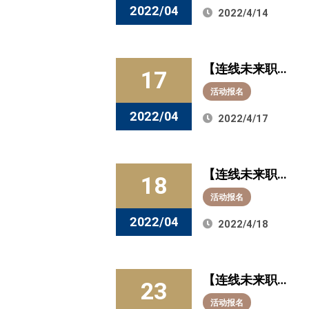
列活动】4月15
潜力！
2022/04
2022/4/14
日上午10点在
线“打开”欧普照
【连线未来职
明，点亮你的
17
场 企业直播系
事业人生！
活动报名
列活动】4月19
2022/04
2022/4/17
日下午2点近距
离对话“杰出雇
【连线未来职
主”阿斯利康，
18
场 企业直播系
解锁大健康产
活动报名
列活动】“跑步”
业入行“密钥”！
2022/04
2022/4/18
进职场，把热
爱变成事业：4
【连线未来职
月19日换种方
23
场 企业直播系
式“聊”耐克供应
活动报名