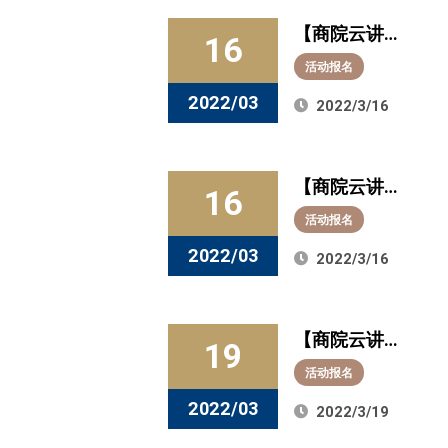
长加速！
【商院云讲
16
堂】聚焦“中国
活动报名
汽车零部件行
2022/03
2022/3/16
业的发展”！明
晚7点相约直播
【商院云讲
间
16
堂】想要了解
活动报名
“世界经济格局
2022/03
2022/3/16
与中国经济发
展趋势”？今晚
【商院云讲
7点，与吴柏钧
19
堂】聚焦
教授相约直播
活动报名
“VUCA时代的
间！
2022/03
2022/3/19
自我成长”！今