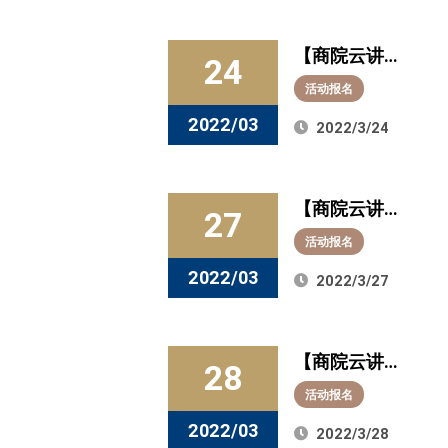
知多少？今晚7
【商院云讲
点，与世邦工
24
堂】聚焦“数字
业科技集团董
活动报名
化供应链实
事李整妮相约
2022/03
2022/3/24
践”！今晚7
直播间
点，与联合利
【商院云讲
华中国供应链
27
堂】职场软实
副总裁杨纪宝
活动报名
力，商务“礼”先
相约直播间
2022/03
2022/3/27
行！今晚7点，
与黄庐进教授
【商院云讲
相约直播间
28
堂】聚焦“全球
活动报名
资本市场与投
2022/03
2022/3/28