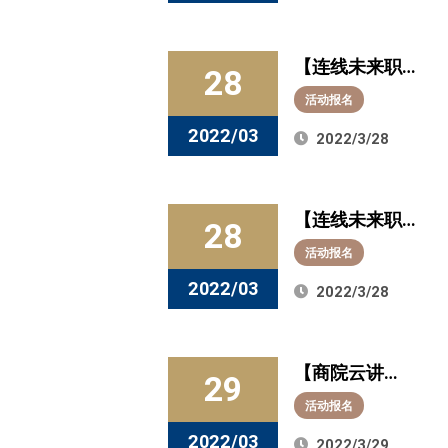
资银行业务”！
今晚7点，与日
【连线未来职
本大和证券中
28
场 企业直播系
国有限公司董
活动报名
列活动】明晚6
事总经理杨峰
2022/03
2022/3/28
点“直面”联合利
相约直播间
华，“预热”你的
【连线未来职
远大前程！
28
场 企业直播系
活动报名
列活动】明晚6
2022/03
2022/3/28
点“直面”联合利
华，“预热”你的
【商院云讲
远大前程！
29
堂】聚焦“照明
活动报名
行业发展与趋
2022/03
2022/3/29