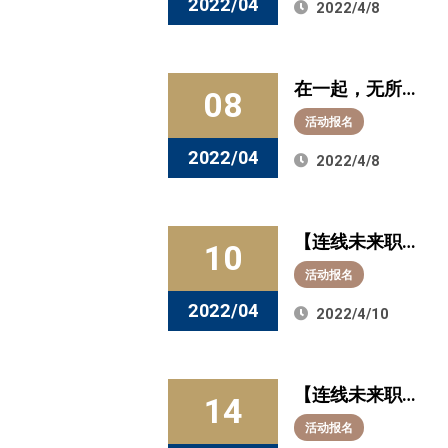
2022/04
2022/4/8
底！
在一起，无所
08
惧：致华理商
活动报名
学院生命共同
2022/04
2022/4/8
体全体成员的
一封信
【连线未来职
10
场 企业直播系
活动报名
列活动】4月12
2022/04
2022/4/10
日下午2点“云
游”远东宏信，
【连线未来职
感受金融赋能
14
场 企业直播系
产业的魅力与
活动报名